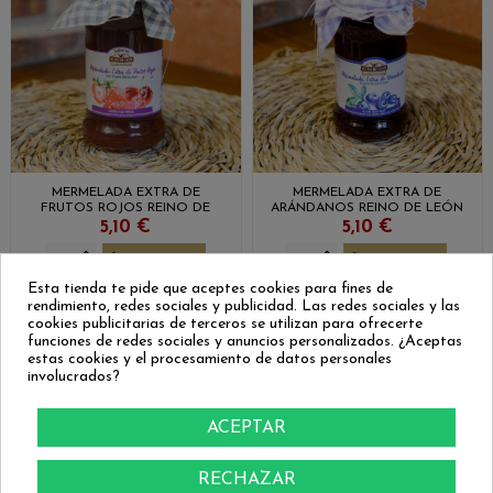
MERMELADA EXTRA DE
MERMELADA EXTRA DE
FRUTOS ROJOS REINO DE
ARÁNDANOS REINO DE LEÓN
LEÓN
5,10 €
5,10 €
COMPRAR
COMPRAR
Esta tienda te pide que aceptes cookies para fines de
rendimiento, redes sociales y publicidad. Las redes sociales y las
cookies publicitarias de terceros se utilizan para ofrecerte
funciones de redes sociales y anuncios personalizados. ¿Aceptas
estas cookies y el procesamiento de datos personales
involucrados?
ACEPTAR
RECHAZAR