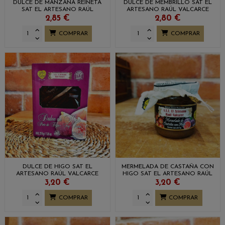
DULCE DE MANZANA REINETA
DULCE DE MEMBRILLO SAT EL
SAT EL ARTESANO RAÚL
ARTESANO RAÚL VALCARCE
VALCARCE
2,85 €
2,80 €
COMPRAR
COMPRAR
DULCE DE HIGO SAT EL
MERMELADA DE CASTAÑA CON
ARTESANO RAÚL VALCARCE
HIGO SAT EL ARTESANO RAÚL
VALCARCE
3,20 €
3,20 €
COMPRAR
COMPRAR