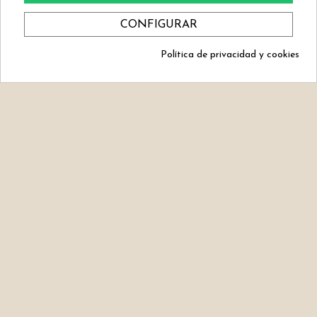
CONFIGURAR
MERMELADA EXTRA DE
MERMELADA EXTRA DE CEREZA
MELOCOTÓN REINO DE LEÓN
REINO DE LEÓN
Política de privacidad y cookies
5,10 €
5,10 €
Consentimiento de cookies
COMPRAR
COMPRAR
MERMELADA EXTRA DE FRESA
MERMELADA EXTRA DE
REINO DE LEÓN
GROSELLA REINO DE LEÓN
5,10 €
5,10 €
COMPRAR
COMPRAR