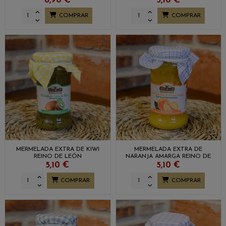
8,90 €
5,10 €
COMPRAR
COMPRAR
MERMELADA EXTRA DE KIWI
MERMELADA EXTRA DE
REINO DE LEÓN
NARANJA AMARGA REINO DE
LEÓN
5,10 €
5,10 €
COMPRAR
COMPRAR