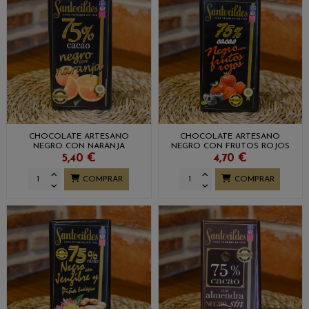
CHOCOLATE ARTESANO
CHOCOLATE ARTESANO
NEGRO CON NARANJA
NEGRO CON FRUTOS ROJOS
SANTOCILDES
SANTOCILDES
5,40 €
4,70 €
COMPRAR
COMPRAR