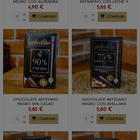
NEGRO CON ALMENDRA
EXTRAFINO CON LECHE Y
ENTERA SANTOCILDES
ALMENDRA SANTOCILDES
4,90 €
5,65 €
COMPRAR
COMPRAR
CHOCOLATE ARTESANO
CHOCOLATE ARTESANO
NEGRO 90% CACAO
NEGRO CON AVELLANA
SANTOCILDES
MEDITERRÁNEA SANTOCILDES
5,85 €
5,60 €
COMPRAR
COMPRAR