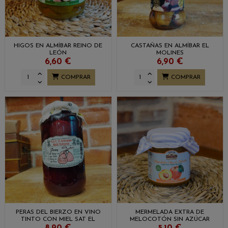
HIGOS EN ALMÍBAR REINO DE
CASTAÑAS EN ALMÍBAR EL
LEÓN
MOLINES
6,60 €
6,90 €
COMPRAR
COMPRAR
PERAS DEL BIERZO EN VINO
MERMELADA EXTRA DE
TINTO CON MIEL SAT EL
MELOCOTÓN SIN AZÚCAR
ARTESANO RAÚL VALCARCE
REINO DE LEÓN