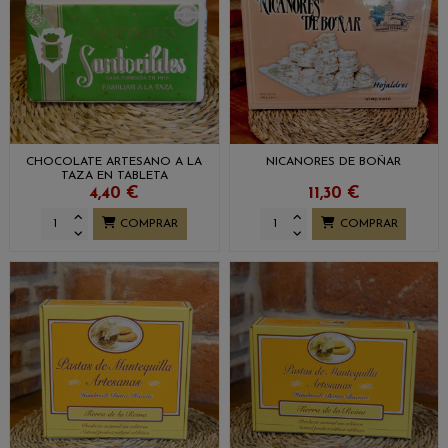
CHOCOLATE ARTESANO A LA
NICANORES DE BOÑAR
TAZA EN TABLETA
SANTOCILDES
4,40 €
11,30 €
COMPRAR
COMPRAR