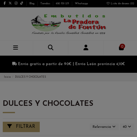
Blog
Tiendas
650 701 271
Whatsapp
Lista de deseos (
0
)
0
Envío gratis a partir de 90€ | Envío León provincia 4,10€
Inicio
DULCES Y CHOCOLATES
DULCES Y CHOCOLATES
FILTRAR
Relevancia
40