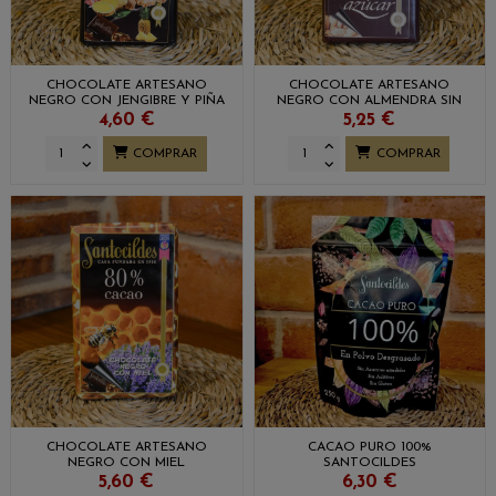
CHOCOLATE ARTESANO
CHOCOLATE ARTESANO
NEGRO CON JENGIBRE Y PIÑA
NEGRO CON ALMENDRA SIN
ECOLÓGICA SANTOCILDES
AZÚCAR SANTOCILDES
4,60 €
5,25 €
COMPRAR
COMPRAR
CHOCOLATE ARTESANO
CACAO PURO 100%
NEGRO CON MIEL
SANTOCILDES
SANTOCILDES
5,60 €
6,30 €