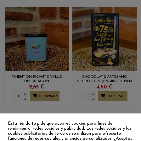
PIMENTÓN PICANTE VALLE
CHOCOLATE ARTESANO
DEL ALAGÓN
NEGRO CON JENGIBRE Y PIÑA
ECOLÓGICA SANTOCILDES
2,65 €
4,60 €
COMPRAR
COMPRAR
Esta tienda te pide que aceptes cookies para fines de
rendimiento, redes sociales y publicidad. Las redes sociales y las
cookies publicitarias de terceros se utilizan para ofrecerte
funciones de redes sociales y anuncios personalizados. ¿Aceptas