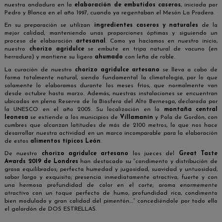
nuestra andadura en la
elaboración de embutidos caseros
, iniciada por
Pedro y Blanca en el año 1997, cuando ya regentaban el Mesón La Pradera.
En su preparación se utilizan
ingredientes caseros y naturales
de la
mejor calidad, manteniendo unas proporciones óptimas y siguiendo un
proceso de elaboración
artesanal
. Como ya hacíamos en nuestro inicio,
nuestro
chorizo agridulce
se embute en tripa natural de vacuno (en
herradura) y mantiene su ligero
ahumado
con leña de roble.
La curación de nuestro
chorizo agridulce artesano
se lleva a cabo de
forma totalmente natural, siendo fundamental la climatología, por lo que
solamente lo elaboramos durante los meses fríos, que normalmente van
desde octubre hasta marzo. Además, nuestras instalaciones se encuentran
ubicadas en plena Reserva de la Biosfera del Alto Bernesga, declarada por
la UNESCO en el año 2005. Su localización en la
montaña central
leonesa
se extiende a los municipios de
Villamanín
y Pola de Gordón, con
cumbres que alcanzan latitudes de más de 2100 metros, lo que nos hace
desarrollar nuestra actividad en un marco incomparable para la elaboración
de estos
alimentos típicos León
.
De nuestro
chorizo agridulce artesano
los jueces del
Great Taste
Awards 2019 de Londres
han destacado su “condimento y distribución de
grasa equilibrados; perfecta humedad y jugosidad, suavidad y untuosidad,
sabor largo y exquisito; presencia inmediatamente atractiva, fuerte y con
una hermosa profundidad de color en el corte; aroma enormemente
atractivo con un toque perfecto de humo, profundidad rica, condimento
bien modulado y gran calidad del pimentón….” concediéndole por todo ello
el galardón de DOS ESTRELLAS.