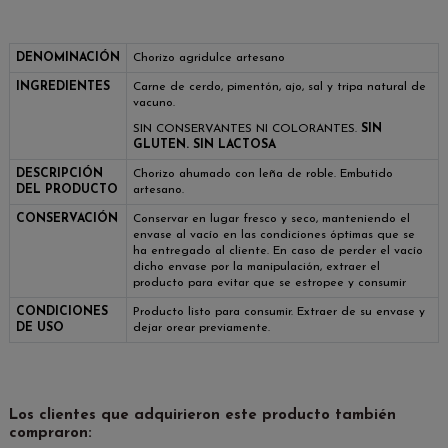
DENOMINACIÓN
Chorizo agridulce artesano
INGREDIENTES
Carne de cerdo, pimentón, ajo, sal y tripa natural de
vacuno.
SIN CONSERVANTES NI COLORANTES.
SIN
GLUTEN. SIN LACTOSA
DESCRIPCIÓN
Chorizo ahumado con leña de roble. Embutido
DEL PRODUCTO
artesano.
CONSERVACIÓN
Conservar en lugar fresco y seco, manteniendo el
envase al vacío en las condiciones óptimas que se
ha entregado al cliente. En caso de perder el vacío
dicho envase por la manipulación, extraer el
producto para evitar que se estropee y consumir
CONDICIONES
Producto listo para consumir. Extraer de su envase y
DE USO
dejar orear previamente.
Los clientes que adquirieron este producto también
compraron: