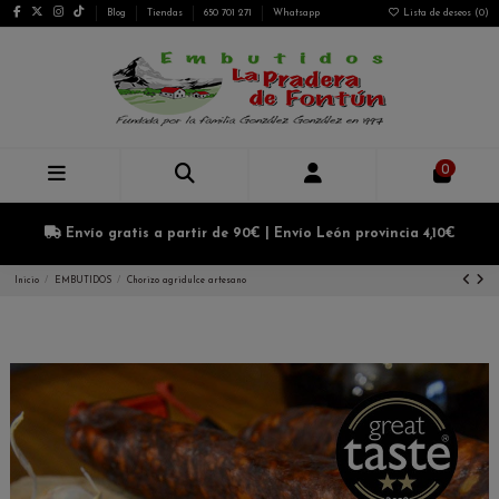
Blog
Tiendas
650 701 271
Whatsapp
Lista de deseos (
0
)
0
Envío gratis a partir de 90€ | Envío León provincia 4,10€
Inicio
EMBUTIDOS
Chorizo agridulce artesano