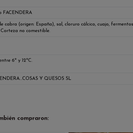
ero FACENDERA
 cabra (origen: España), sal, cloruro cálcico, cuajo, fermento
 Corteza no comestible.
ntre 6º y 12ºC.
ENDERA…COSAS Y QUESOS SL
ambién compraron: