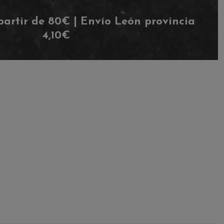
partir de 80€ | Envío León provincia
4,10€