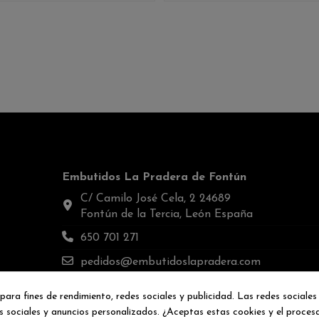
Embutidos La Pradera de Fontún
C/ Camilo José Cela, 2 24689
Fontún de la Tercia, León España
650 701 271
pedidos@embutidoslapradera.com
ara fines de rendimiento, redes sociales y publicidad. Las redes sociales 
es sociales y anuncios personalizados. ¿Aceptas estas cookies y el proce