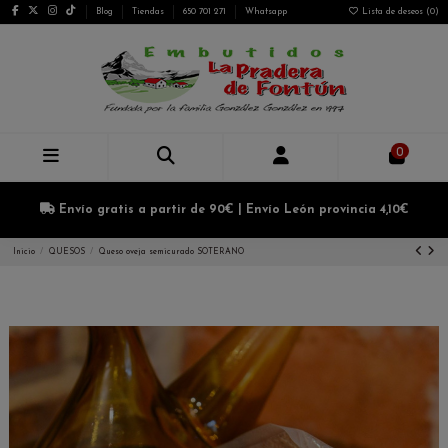
Blog
Tiendas
650 701 271
Whatsapp
Lista de deseos (
0
)
0
Envío gratis a partir de 90€ | Envío León provincia 4,10€
Inicio
QUESOS
Queso oveja semicurado SOTERANO